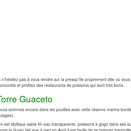
 n'hésitez pas à vous rendre sur la presqu'île proprement dite où vous p
oncordia et profitez des restaurants de poissons qui sont très bons.
Torre Guaceto
 nous sommes encore dans les pouilles avec cette réserve marine bor
plages).
e est idyllique sable fin eau transparente, poissons à gogo dans ses s
onge la dune) fait que à part en Août il est facile de se baigner tranquil