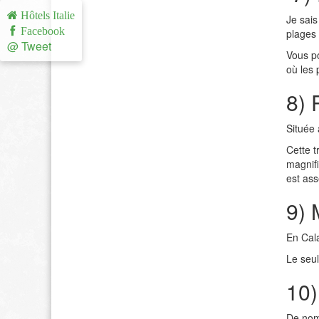
Hôtels Italie
Je sais
Facebook
plages 
@ Tweet
Vous po
où les 
8) 
Située 
Cette t
magnifi
est ass
9) 
En Cala
Le seul
10)
De nom