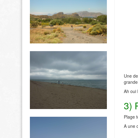
Une des
grande
Ah oui 
3) 
Plage t
A une 