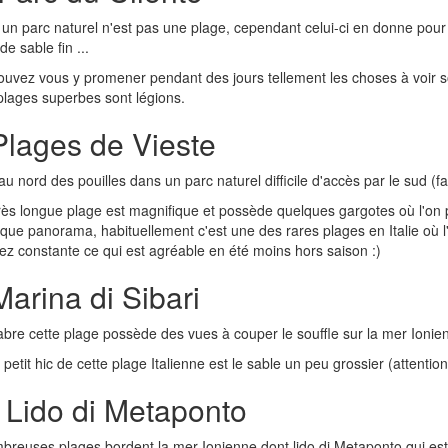
 un parc naturel n'est pas une plage, cependant celui-ci en donne pour
de sable fin ...
uvez vous y promener pendant des jours tellement les choses à voir s
plages superbes sont légions.
Plages de Vieste
au nord des pouilles dans un parc naturel difficile d'accès par le sud (fai
rès longue plage est magnifique et possède quelques gargotes où l'on 
que panorama, habituellement c'est une des rares plages en Italie où l'o
ez constante ce qui est agréable en été moins hors saison :)
Marina di Sibari
bre cette plage possède des vues à couper le souffle sur la mer Ionie
 petit hic de cette plage Italienne est le sable un peu grossier (attentio
 Lido di Metaponto
breuses plages bordent la mer Ionienne dont lido di Metaponto qui es