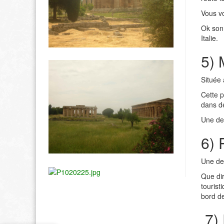
Vous vo
Ok son 
Italie.
5) 
Située 
Cette p
dans d
Une des
6) 
Une des
Que dir
tourist
bord d
7) 