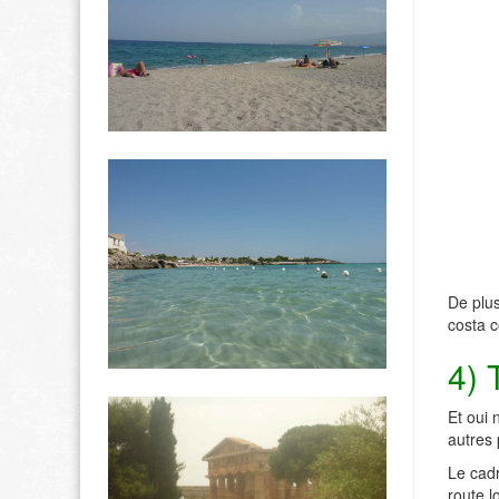
De plus
costa c
4) 
Et oui
autres 
Le cadr
route l