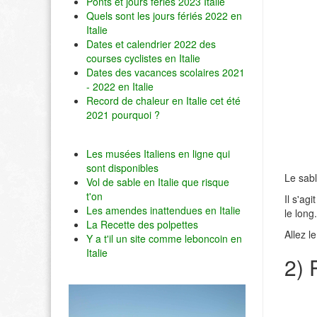
Ponts et jours fériés 2023 Italie
Quels sont les jours fériés 2022 en
Italie
Dates et calendrier 2022 des
courses cyclistes en Italie
Dates des vacances scolaires 2021
- 2022 en Italie
Record de chaleur en Italie cet été
2021 pourquoi ?
Les musées Italiens en ligne qui
sont disponibles
Le sabl
Vol de sable en Italie que risque
t'on
Il s'ag
Les amendes inattendues en Italie
le long.
La Recette des polpettes
Allez l
Y a t'il un site comme leboncoin en
Italie
2) 