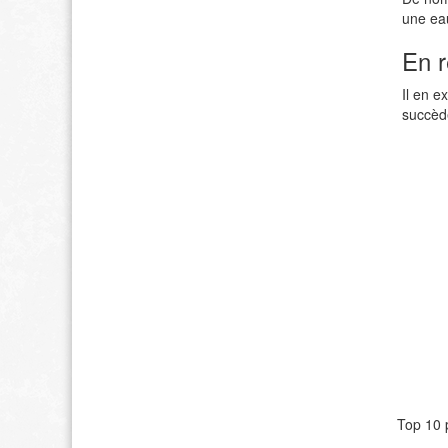
une eau
En r
Il en e
succède
Top 10 p