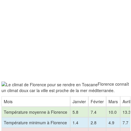
Florence connaît
un climat doux car la ville est proche de la mer méditerranée.
Mois
Janvier
Février
Mars
Avril
Température moyenne à Florence
5.8
7.4
10.0
13.3
Température minimum à Florence
1.4
2.8
4.9
7.7