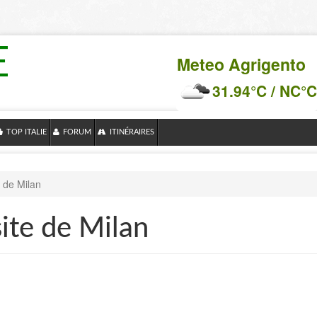
E
Meteo Agrigento
31.94°C / NC°C
TOP ITALIE
FORUM
ITINÉRAIRES
e de Milan
site de Milan