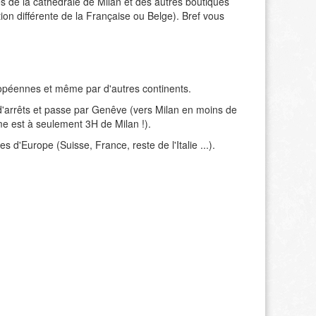
de la cathédrale de Milan et des autres boutiques
n différente de la Française ou Belge). Bref vous
uropéennes et même par d'autres continents.
u d'arrêts et passe par Genêve (vers Milan en moins de
ome est à seulement 3H de Milan !).
 d'Europe (Suisse, France, reste de l'Italie ...).