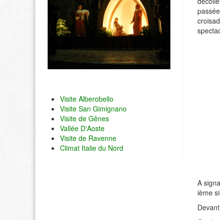
décolle
passée 
croisad
spectac
Visite Alberobello
Visite San Gimignano
Visite de Gênes
Vallée D'Aoste
Visite de Ravenne
Climat Italie du Nord
A signa
ième s
Devant 