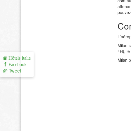
commun
attenan
pouvez 
Com
L'aérop
Milan s
4H), le
Hôtels Italie
Milan p
Facebook
@ Tweet