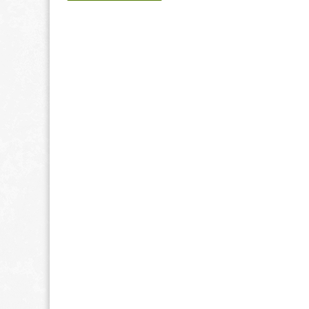
Visite Italie du Nord
Visite de Roma
Visite de Gênes
Visite de Rome
Visite de Florence
Visite du Lac de
Côme
Visite du Lac de
Garde
Visite de Milan
Visite de Orbetello
Visite de Pise
Visite de Ravenne
Visite San
Gimignano
Visite Vallée d'Aoste
Visite de Venise
Photos Italie du
Photos de Rome
Nord