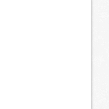
Visite Sicile
Visite Agrigente Sicile
Visite Détroit Messine Sicile
Visite Eraclea Minoa Sicile
Visite Iles Eoliennes
Visite Noto Sicile
Visite Segeste Sicile
Visite Syracuse Sicile
Photos Sicile
Photos de Noto Sicile