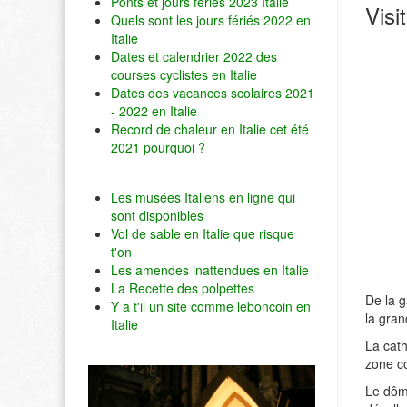
Ponts et jours fériés 2023 Italie
Visi
Quels sont les jours fériés 2022 en
Italie
Dates et calendrier 2022 des
courses cyclistes en Italie
Dates des vacances scolaires 2021
- 2022 en Italie
Record de chaleur en Italie cet été
2021 pourquoi ?
Les musées Italiens en ligne qui
sont disponibles
Vol de sable en Italie que risque
t'on
Les amendes inattendues en Italie
La Recette des polpettes
De la g
Y a t'il un site comme leboncoin en
la gra
Italie
La cath
zone co
Le dôm