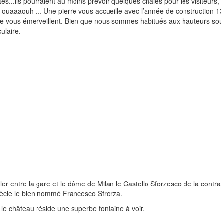
tés...ils pourraient au moins prévoir quelques châles pour les visiteurs,
ouaaaouh ... Une pierre vous accueille avec l’année de construction 13
e vous émerveillent. Bien que nous sommes habitués aux hauteurs sous 
ulaire.
ler entre la gare et le dôme de Milan le Castello Sforzesco de la cont
iècle le bien nommé Francesco Sfrorza.
le château réside une superbe fontaine à voir.