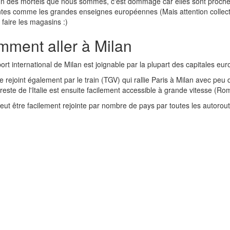
 des mortels que nous sommes, c'est dommage car elles sont proches 
tes comme les grandes enseignes européennes (Mais attention collectio
faire les magasins :)
ment aller à Milan
ort international de Milan est joignable par la plupart des capitales e
e rejoint également par le train (TGV) qui rallie Paris à Milan avec pe
 reste de l'Italie est ensuite facilement accessible à grande vitesse (R
eut être facilement rejointe par nombre de pays par toutes les autoroutes