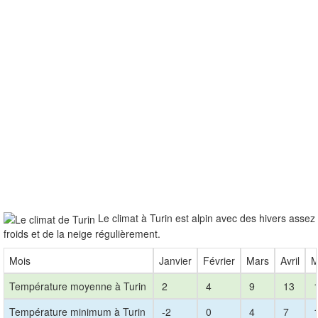
Le climat à Turin est alpin avec des hivers assez
froids et de la neige régulièrement.
Mois
Janvier
Février
Mars
Avril
M
Température moyenne à Turin
2
4
9
13
1
Température minimum à Turin
-2
0
4
7
1