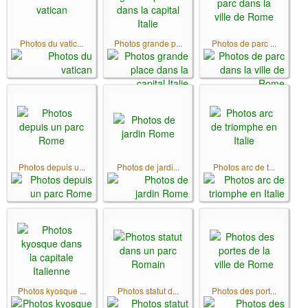
Photos du vatic...
Photos grande p...
Photos de parc ...
Photos depuis u...
Photos de jardi...
Photos arc de t...
Photos kyosque ...
Photos statut d...
Photos des port...