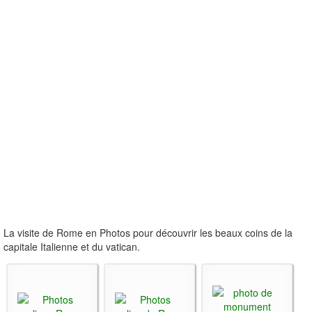
La visite de Rome en Photos pour découvrir les beaux coins de la
capitale Italienne et du vatican.