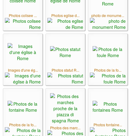
Photos colisee ...
Photos eglise d...
photo de monume...
Images d'une ég...
Photos statut R...
Photos de la fo...
Photos de la fo...
Photos fontaine...
Photos des marc...