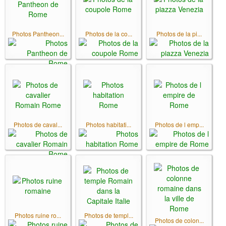
Photos Pantheon...
Photos de la co...
Photos de la pi...
Photos de caval...
Photos habitati...
Photos de l emp...
Photos ruine ro...
Photos de templ...
Photos de colon...