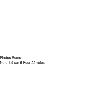
Photos Rome
Note
4.9
sur
5
Pour
22 votes