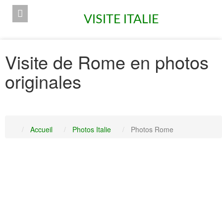
VISITE ITALIE
Visite de Rome en photos
originales
Accueil
Photos Italie
Photos Rome