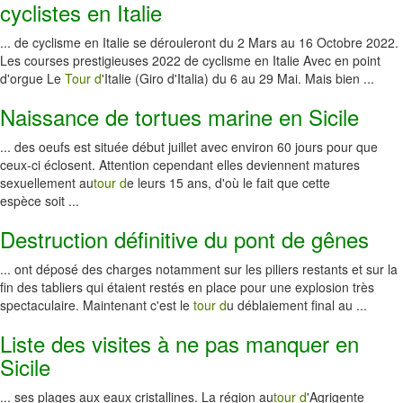
cyclistes en Italie
... de cyclisme en Italie se dérouleront du 2 Mars au 16 Octobre 2022.
Les courses prestigieuses 2022 de cyclisme en Italie Avec en point
d'orgue Le
Tour d
'Italie (Giro d'Italia) du 6 au 29 Mai. Mais bien ...
Naissance de tortues marine en Sicile
... des oeufs est située début juillet avec environ 60 jours pour que
ceux-ci éclosent. Attention cependant elles deviennent matures
sexuellement au
tour d
e leurs 15 ans, d'où le fait que cette
espèce soit ...
Destruction définitive du pont de gênes
... ont déposé des charges notamment sur les piliers restants et sur la
fin des tabliers qui étaient restés en place pour une explosion très
spectaculaire. Maintenant c'est le
tour d
u déblaiement final au ...
Liste des visites à ne pas manquer en
Sicile
... ses plages aux eaux cristallines. La région au
tour d
'Agrigente