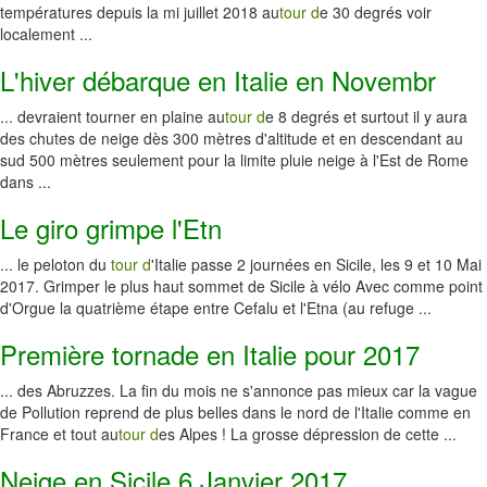
températures depuis la mi juillet 2018 au
tour d
e 30 degrés voir
localement ...
L'hiver débarque en Italie en Novembr
... devraient tourner en plaine au
tour d
e 8 degrés et surtout il y aura
des chutes de neige dès 300 mètres d'altitude et en descendant au
sud 500 mètres seulement pour la limite pluie neige à l'Est de Rome
dans ...
Le giro grimpe l'Etn
... le peloton du
tour d
'Italie passe 2 journées en Sicile, les 9 et 10 Mai
2017. Grimper le plus haut sommet de Sicile à vélo Avec comme point
d'Orgue la quatrième étape entre Cefalu et l'Etna (au refuge ...
Première tornade en Italie pour 2017
... des Abruzzes. La fin du mois ne s'annonce pas mieux car la vague
de Pollution reprend de plus belles dans le nord de l'Italie comme en
France et tout au
tour d
es Alpes ! La grosse dépression de cette ...
Neige en Sicile 6 Janvier 2017