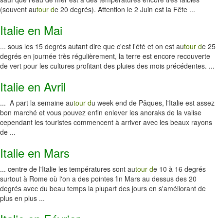
(souvent au
tour d
e 20 degrés). Attention le 2 Juin est la Fête ...
Italie en Mai
... sous les 15 degrés autant dire que c'est l'été et on est au
tour d
e 25
degrés en journée très régulièrement, la terre est encore recouverte
de vert pour les cultures profitant des pluies des mois précédentes. ...
Italie en Avril
... A part la semaine au
tour d
u week end de Pâques, l'Italie est assez
bon marché et vous pouvez enfin enlever les anoraks de la valise
cependant les touristes commencent à arriver avec les beaux rayons
de ...
Italie en Mars
... centre de l'Italie les températures sont au
tour d
e 10 à 16 degrés
surtout à Rome où l'on a des pointes fin Mars au dessus des 20
degrés avec du beau temps la plupart des jours en s'améliorant de
plus en plus ...