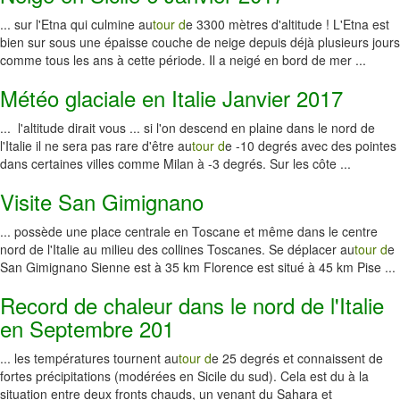
... sur l'Etna qui culmine au
tour d
e 3300 mètres d'altitude ! L'Etna est
bien sur sous une épaisse couche de neige depuis déjà plusieurs jours
comme tous les ans à cette période. Il a neigé en bord de mer ...
Météo glaciale en Italie Janvier 2017
... l'altitude dirait vous ... si l'on descend en plaine dans le nord de
l'Italie il ne sera pas rare d'être au
tour d
e -10 degrés avec des pointes
dans certaines villes comme Milan à -3 degrés. Sur les côte ...
Visite San Gimignano
... possède une place centrale en Toscane et même dans le centre
nord de l'Italie au milieu des collines Toscanes. Se déplacer au
tour d
e
San Gimignano Sienne est à 35 km Florence est situé à 45 km Pise ...
Record de chaleur dans le nord de l'Italie
en Septembre 201
... les températures tournent au
tour d
e 25 degrés et connaissent de
fortes précipitations (modérées en Sicile du sud). Cela est du à la
situation entre deux fronts chauds, un venant du Sahara et