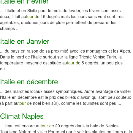
Italie en Février
... l'Italie et en Sicile pour le mois de février, les hivers sont assez
doux, il fait au
tour d
e 15 degrés mais les jours sans vent sont très
agréables, quelques jours de pluie permettent de préparer les
champs ...
Italie en Janvier
... du pays en raison de sa proximité avec les montagnes et les Alpes.
Dans le nord de l'Italie surtout sur la ligne Trieste Venise Turin, la
température moyenne est située au
tour d
e 5 degrés, un peu plus
en ...
Italie en décembre
... des marchés locaux assez sympathiques. Autre avantage de visiter
l'Italie en décembre est le prix des billets d'avion qui sont peu coûteux
(à part au
tour d
e noël bien sûr), comme les touristes sont peu ...
Climat Naples
... l'eau est encore au
tour d
e 20 degrés dans la baie de Naples.
Tourisme Nature et visite Pourquoi partir voir les plantes en fleurs et la