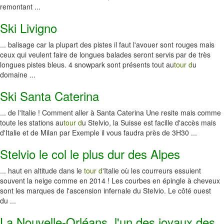
remontant ...
Ski Livigno
... balisage car la plupart des pistes il faut l'avouer sont rouges mais
ceux qui veulent faire de longues balades seront servis par de très
longues pistes bleus. 4 snowpark sont présents tout au
tour d
u
domaine ...
Ski Santa Caterina
... de l'Italie ! Comment aller à Santa Caterina Une resite mais comme
toute les stations au
tour d
u Stelvio, la Suisse est facille d'accès mais
d'Italie et de Milan par Exemple il vous faudra près de 3H30 ...
Stelvio le col le plus dur des Alpes
... haut en altitude dans le
tour d
'Italie où les courreurs essuient
souvent la neige comme en 2014 ! Les courbes en épingle à cheveux
sont les marques de l'ascension infernale du Stelvio. Le côté ouest
du ...
La Nouvelle-Orléans, l'un des joyaux des