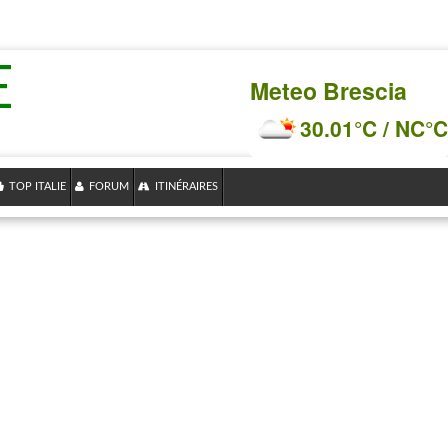
E
Meteo Brescia
30.01°C / NC°C
TOP ITALIE
FORUM
ITINÉRAIRES