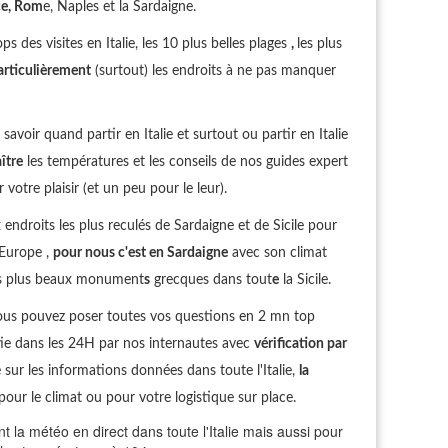
ce, Rom
e, Naples et la Sardaigne.
ops des visites en Italie, les 10 plus belles plages
,
les plus
articulièrement
(surtout) les endroits à ne pas manquer
avoir quand partir en Italie et surtout ou partir en Italie
ître
les températures et les conseils de nos guides expert
votre plaisir (et un peu pour le leur).
droits les plus reculés de Sardaigne et de Sicile pour
 Europe ,
pour nous c'est en Sardaigne
avec son climat
les plus beaux monument
s
grecques dans tout
e
la Sicile.
ous pouvez poser toutes vos questions en 2 mn top
ie dans les 24H par nos internautes avec
vérification par
sur les informations données dans toute l'Italie,
la
pour le climat ou pour votre logistique sur place.
la météo en direct dans toute l'Italie mais aussi pour