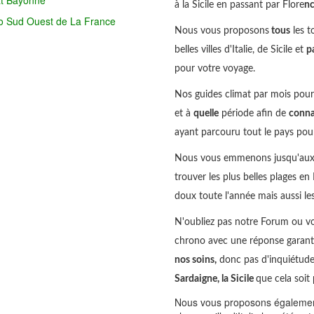
at Bayonne
à la Sicile en passant par Flore
n
o Sud Ouest de La France
Nous vous proposons
tous
les t
belles villes d'Italie, de Sicile et
p
pour votre voyage.
Nos guides climat par mois pour s
et à
quelle
période afin de
conna
ayant parcouru tout le pays pour 
Nous vous emmenons jusqu'aux en
trouver les plus belles plages en
doux toute l'année mais aussi 
N'oubliez pas notre Forum ou v
chrono avec une réponse garant
nos soins,
donc pas d'inquiétude 
Sardaigne, la Sicile
que cela soit 
Nous vous proposons également 