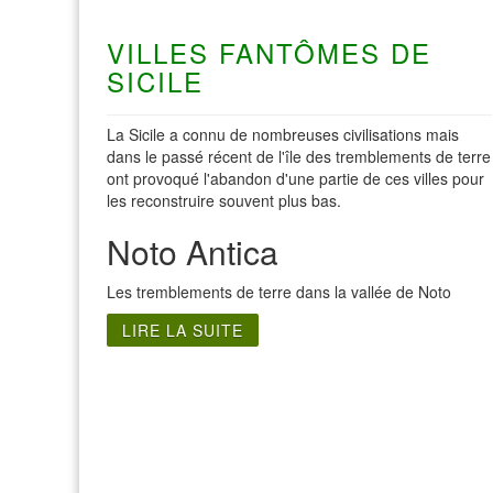
VILLES FANTÔMES DE
SICILE
La Sicile a connu de nombreuses civilisations mais
dans le passé récent de l'île des tremblements de terre
ont provoqué l'abandon d'une partie de ces villes pour
les reconstruire souvent plus bas.
Noto Antica
Les tremblements de terre dans la vallée de Noto
LIRE LA SUITE
Visite Italie du Nord
Visite de Roma
Visite de Gênes
Visite de Rome
Visite de Florence
Visite du Lac de