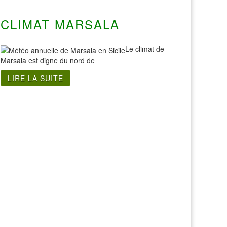
CLIMAT MARSALA
Le climat de
Marsala est digne du nord de
LIRE LA SUITE
Visite Sicile
Visite Agrigente Sicile
Visite Détroit Messine Sicile
Visite Eraclea Minoa Sicile