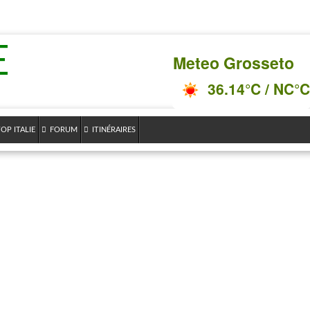
E
Meteo Grosseto
36.14°C / NC°C
OP ITALIE
FORUM
ITINÉRAIRES