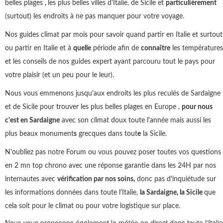
belles plages
,
les plus belles villes d'Italie, de Sicile et
particulièrement
(surtout) les endroits à ne pas manquer pour votre voyage.
Nos guides climat par mois pour savoir quand partir en Italie et surtout
ou partir en Italie et à
quelle
période afin de
connaître
les températures
et les conseils de nos guides expert ayant parcouru tout le pays pour
votre plaisir (et un peu pour le leur).
Nous vous emmenons jusqu'aux endroits les plus reculés de Sardaigne
et de Sicile pour trouver les plus belles plages en Europe ,
pour nous
c'est en Sardaigne
avec son climat doux toute l'année mais aussi les
plus beaux monument
s
grecques dans tout
e
la Sicile.
N'oubliez pas notre Forum ou vous pouvez poser toutes vos questions
en 2 mn top chrono avec une réponse garantie dans les 24H par nos
internautes avec
vérification par nos soins,
donc pas d'inquiétude sur
les informations données dans toute l'Italie,
la Sardaigne, la Sicile
que
cela soit pour le climat ou pour votre logistique sur place.
Nous vous proposons également la météo en direct dans toute l'Italie