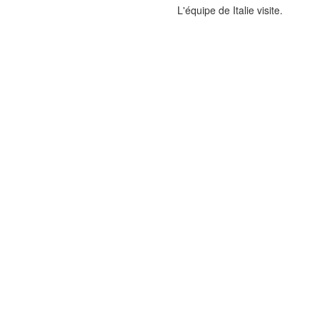
L'équipe de Italie visite.
Visite Italie du Sud
Visite Sardaigne
Visite Herculanum
Plages de Sardaigne
Visite Lecce
Grottes de Sardaigne