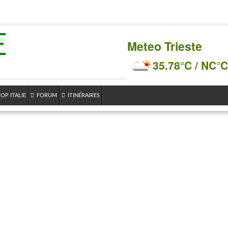
E
Meteo Trieste
35.78°C / NC°C
OP ITALIE
FORUM
ITINÉRAIRES