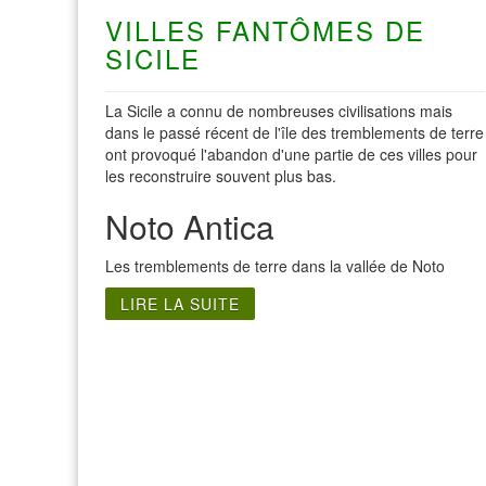
VILLES FANTÔMES DE
SICILE
La Sicile a connu de nombreuses civilisations mais
dans le passé récent de l'île des tremblements de terre
ont provoqué l'abandon d'une partie de ces villes pour
les reconstruire souvent plus bas.
Noto Antica
Les tremblements de terre dans la vallée de Noto
LIRE LA SUITE
Visite Italie du Nord
Visite de Roma
Visite de Gênes
Visite de Rome
Visite de Florence
Visite du Lac de
Côme