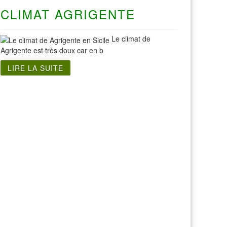
CLIMAT AGRIGENTE
Le climat de
Agrigente est très doux car en b
LIRE LA SUITE
Visite Sicile
Visite Agrigente Sicile
Visite Détroit Messine Sicile
Visite Eraclea Minoa Sicile
Visite Iles Eoliennes