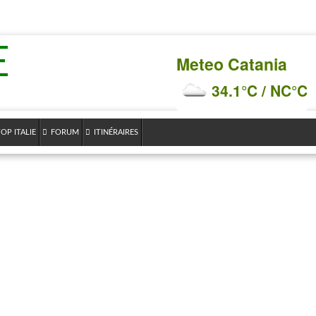
E
Meteo Catania
34.1°C / NC°C
OP ITALIE
FORUM
ITINÉRAIRES