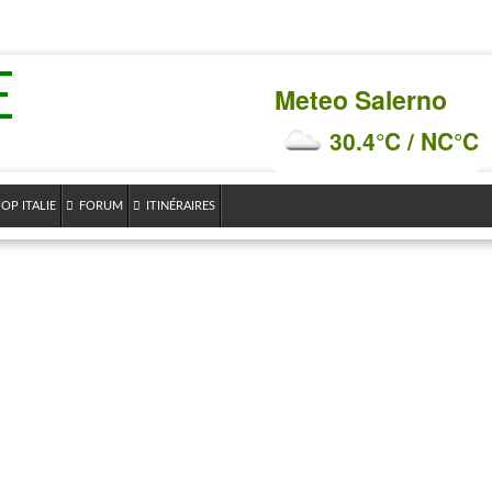
E
Meteo Salerno
30.4°C / NC°C
OP ITALIE
FORUM
ITINÉRAIRES