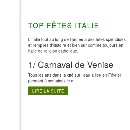
TOP FÊTES ITALIE
L'Italie tout au long de l'année a des fêtes splendides
et remplies d'histoire et bien sûr comme toujours en
Italie de religion catholique.
1/ Carnaval de Venise
Tous les ans dans la cité sur l'eau a lieu en Février
pendant 3 semaines le c
LIRE LA SUITE
Visite Italie du Nord
Visite de Roma
Visite de Gênes
Visite de Rome
Visite de Florence