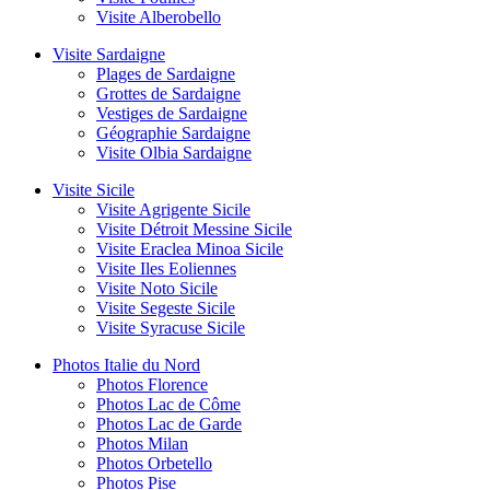
Visite Alberobello
Visite Sardaigne
Plages de Sardaigne
Grottes de Sardaigne
Vestiges de Sardaigne
Géographie Sardaigne
Visite Olbia Sardaigne
Visite Sicile
Visite Agrigente Sicile
Visite Détroit Messine Sicile
Visite Eraclea Minoa Sicile
Visite Iles Eoliennes
Visite Noto Sicile
Visite Segeste Sicile
Visite Syracuse Sicile
Photos Italie du Nord
Photos Florence
Photos Lac de Côme
Photos Lac de Garde
Photos Milan
Photos Orbetello
Photos Pise