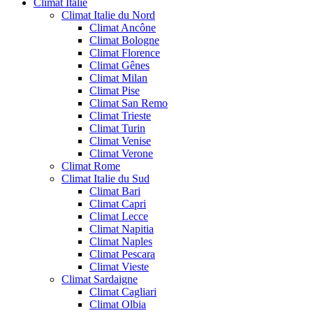
Climat Italie
Climat Italie du Nord
Climat Ancône
Climat Bologne
Climat Florence
Climat Gênes
Climat Milan
Climat Pise
Climat San Remo
Climat Trieste
Climat Turin
Climat Venise
Climat Verone
Climat Rome
Climat Italie du Sud
Climat Bari
Climat Capri
Climat Lecce
Climat Napitia
Climat Naples
Climat Pescara
Climat Vieste
Climat Sardaigne
Climat Cagliari
Climat Olbia