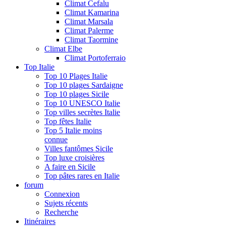
Climat Cefalu
Climat Kamarina
Climat Marsala
Climat Palerme
Climat Taormine
Climat Elbe
Climat Portoferraio
Top Italie
Top 10 Plages Italie
Top 10 plages Sardaigne
Top 10 plages Sicile
Top 10 UNESCO Italie
Top villes secrètes Italie
Top fêtes Italie
Top 5 Italie moins
connue
Villes fantômes Sicile
Top luxe croisières
A faire en Sicile
Top pâtes rares en Italie
forum
Connexion
Sujets récents
Recherche
Itinéraires