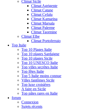
Climat Sicile
Climat Agrigente
Climat Catane
Climat Cefalu
Climat Kamarina
Climat Marsala
Climat Palerme
Climat Taormine
Climat Elbe
Climat Portoferraio
Top Italie
Top 10 Plages Italie
Top 10 plages Sardaigne
Top 10 plages Sicile
Top 10 UNESCO Italie
Top villes secrètes Italie
Top fêtes Italie
Top 5 Italie moins connue
Villes fantômes Sicile
Top luxe croisières
A faire en Sicile
Top pâtes rares en Italie
forum
Connexion
Sujets récents