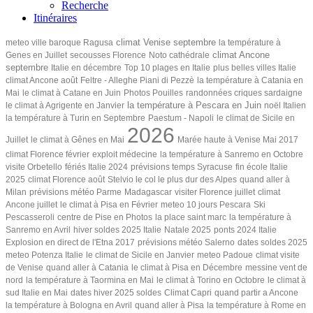
Recherche
Itinéraires
climat Venise septembre
meteo ville baroque Ragusa
la température à
climat Ancone
Genes en Juillet
secousses Florence
Noto cathédrale
septembre
Italie en décembre
Top 10 plages en Italie
plus belles villes Italie
climat Ancone août
Feltre - Alleghe
Piani di Pezzè
la température à Catania en
Mai
le climat à Catane en Juin
Photos Pouilles
randonnées criques sardaigne
la température à Pescara en Juin
le climat à Agrigente en Janvier
noël Italien
la température à Turin en Septembre
Paestum - Napoli
le climat de Sicile en
2026
Juillet
le climat à Gênes en Mai
Marée haute à Venise Mai 2017
climat Florence février
exploit médecine
la température à Sanremo en Octobre
visite Orbetello
fériés Italie 2024
prévisions temps Syracuse
fin école Italie
2025
climat Florence août
Stelvio le col le plus dur des Alpes
quand aller à
Milan
prévisions météo Parme
Madagascar
visiter Florence juillet
climat
Ancone juillet
le climat à Pisa en Février
meteo 10 jours Pescara
Ski
Pescasseroli
centre de Pise en Photos
la place saint marc
la température à
Sanremo en Avril
hiver soldes 2025 Italie
Natale 2025
ponts 2024 Italie
Explosion en direct de l'Etna 2017
prévisions météo Salerno
dates soldes 2025
meteo Potenza Italie
le climat de Sicile en Janvier
meteo Padoue
climat visite
de Venise
quand aller à Catania
le climat à Pisa en Décembre
messine vent de
nord
la température à Taormina en Mai
le climat à Torino en Octobre
le climat à
sud Italie en Mai
dates hiver 2025 soldes
Climat Capri
quand partir a Ancone
la température à Bologna en Avril
quand aller à Pisa
la température à Rome en