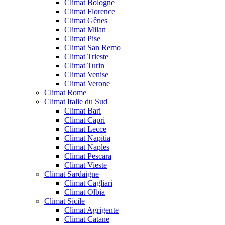
Climat Bologne
Climat Florence
Climat Gênes
Climat Milan
Climat Pise
Climat San Remo
Climat Trieste
Climat Turin
Climat Venise
Climat Verone
Climat Rome
Climat Italie du Sud
Climat Bari
Climat Capri
Climat Lecce
Climat Napitia
Climat Naples
Climat Pescara
Climat Vieste
Climat Sardaigne
Climat Cagliari
Climat Olbia
Climat Sicile
Climat Agrigente
Climat Catane