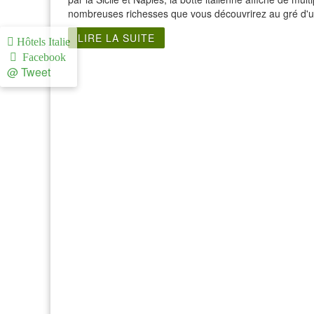
nombreuses richesses que vous découvrirez au gré d'u
LIRE LA SUITE
Hôtels Italie
Facebook
@ Tweet
Visite Italie du Nord
Visite de Roma
Visite de Gênes
Visite de Rome
Visite de Florence
Visite du Lac de
Côme
Visite du Lac de
Garde
Visite de Milan
Visite de Orbetello
Visite de Pise
Visite de Ravenne
Visite San
Gimignano
Visite Vallée d'Aoste
Visite de Venise