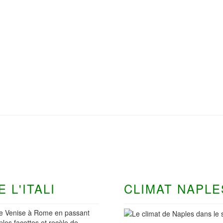
 L'ITALI
CLIMAT NAPLE
. De Venise à Rome en passant
iples facettes et recèle de