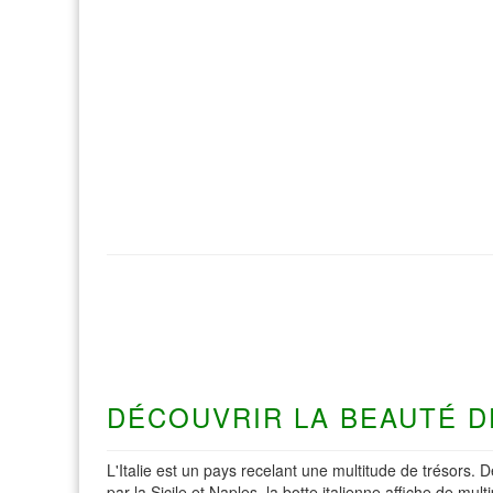
DÉCOUVRIR LA BEAUTÉ DE
L'Italie est un pays recelant une multitude de trésors
par la Sicile et Naples, la botte italienne affiche de mult