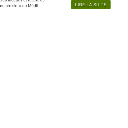
LIRE LA SUITE
ne croisière en Médit
Visite Italie du Sud
Visite Sardaigne
Visite Herculanum
Plages de Sardaigne
Visite Lecce
Grottes de Sardaigne
Visite Otranto
Vestiges de Sardaigne
Visite Paestum
Géographie Sardaigne
Visite Pompei
Visite Olbia Sardaigne
Visite Pouilles
Visite Alberobello