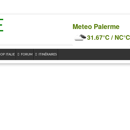
E
Meteo Palerme
31.67°C / NC°C
OP ITALIE
FORUM
ITINÉRAIRES